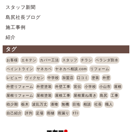
スタッフ新聞
島尻社長ブログ
施工事例
紹介
タグ
お客様
エキテン
カバー工法
スタッフ
チラシ
ベランダ防水
ペイントライン
ヤネカベ
ヤネカベ相談.com
リフォーム
レビュー
ヴィクセン
中学校
加盟店
口コミ
塗装
外壁
外壁リフォーム
外壁塗装
外壁工事
宣伝
小学校
小山市
屋根
屋根リフォーム
屋根塗装
屋根工事
屋根重ね葺き
島尻
工事
幼少期
栃木
波乱万丈
漆喰
無機
目地
相談
社長
職人
自己紹介
評判
足場
雨樋
雨漏り
ﾁﾗｼ