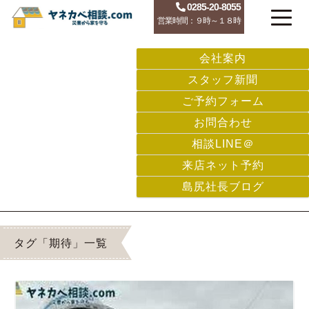
0285-20-8055
営業時間：９時～１８時
会社案内
スタッフ新聞
ご予約フォーム
お問合わせ
相談LINE＠
来店ネット予約
島尻社長ブログ
タグ「期待」一覧