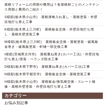
屋根リフォームの周期や費用は？各屋根材ごとのメンテナン
ス周期と費用のご紹介！
S様邸(栃木県小山市) 屋根漆喰入れ直し・屋根塗装・外壁
目地打ち替え工事
K様邸(栃木県上三川町) 屋根板金交換・外壁目地打ち増
し・屋根外壁塗装工事
M様邸(栃木県上三川町) 屋根板金交換・屋根塗装・破風板
金巻き・破風板塗装・軒樋一部交換工事
I様邸(茨城県古河市) 屋根重ね葺き(カバー工法)・外壁目地
打ち替え/塗装・ベランダ防水工事
D様邸(栃木県下野市) 屋根重ね葺き(カバー工法)工事
N様邸(栃木県宇都宮市) 屋根板金交換・屋根塗装工事
H様邸(栃木県小山市) 屋根板金/換気棟交換・スレート補
修・屋根外壁塗装・外壁目地打ち替え工事
カテゴリー
お悩み別記事