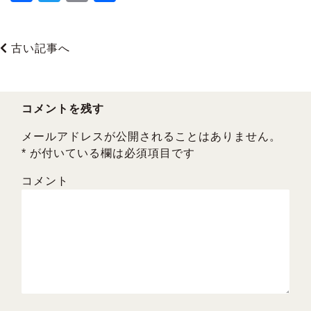
a
wi
m
有
c
tt
ai
古い記事へ
e
er
l
b
o
コメントを残す
o
メールアドレスが公開されることはありません。
k
*
が付いている欄は必須項目です
コメント