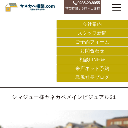
0285-20-8055
営業時間：９時～１８時
会社案内
スタッフ新聞
ご予約フォーム
お問合わせ
相談LINE＠
来店ネット予約
島尻社長ブログ
シマジュー様ヤネカベメインビジュアル21