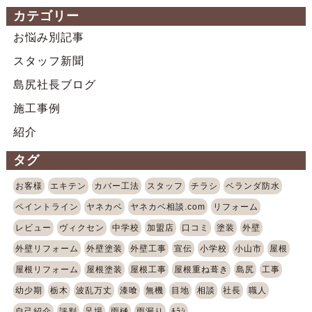
カテゴリー
お悩み別記事
スタッフ新聞
島尻社長ブログ
施工事例
紹介
タグ
お客様
エキテン
カバー工法
スタッフ
チラシ
ベランダ防水
ペイントライン
ヤネカベ
ヤネカベ相談.com
リフォーム
レビュー
ヴィクセン
中学校
加盟店
口コミ
塗装
外壁
外壁リフォーム
外壁塗装
外壁工事
宣伝
小学校
小山市
屋根
屋根リフォーム
屋根塗装
屋根工事
屋根重ね葺き
島尻
工事
幼少期
栃木
波乱万丈
漆喰
無機
目地
相談
社長
職人
自己紹介
評判
足場
雨樋
雨漏り
ﾁﾗｼ