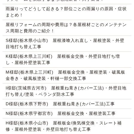
雨漏りってどうして起きる？部位ごとの雨漏りの原因・症状
まとめ！
屋根リフォームの周期や費用は？各屋根材ごとのメンテナン
ス周期と費用のご紹介！
S様邸(栃木県小山市) 屋根漆喰入れ直し・屋根塗装・外壁
目地打ち替え工事
K様邸(栃木県上三川町) 屋根板金交換・外壁目地打ち増
し・屋根外壁塗装工事
M様邸(栃木県上三川町) 屋根板金交換・屋根塗装・破風板
金巻き・破風板塗装・軒樋一部交換工事
I様邸(茨城県古河市) 屋根重ね葺き(カバー工法)・外壁目地
打ち替え/塗装・ベランダ防水工事
D様邸(栃木県下野市) 屋根重ね葺き(カバー工法)工事
N様邸(栃木県宇都宮市) 屋根板金交換・屋根塗装工事
H様邸(栃木県小山市) 屋根板金/換気棟交換・スレート補
修・屋根外壁塗装・外壁目地打ち替え工事