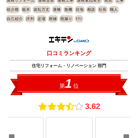
屋根リフォーム
屋根塗装
屋根工事
屋根重ね葺き
島尻
工事
幼少期
栃木
波乱万丈
漆喰
無機
目地
相談
社長
職人
自己紹介
評判
足場
雨樋
雨漏り
ﾁﾗｼ