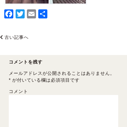
F
T
E
共
a
wi
m
有
c
tt
ai
古い記事へ
e
er
l
b
o
コメントを残す
o
メールアドレスが公開されることはありません。
k
*
が付いている欄は必須項目です
コメント