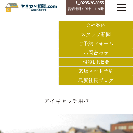
0285-20-8055
営業時間：９時～１８時
会社案内
スタッフ新聞
ご予約フォーム
お問合わせ
相談LINE＠
来店ネット予約
島尻社長ブログ
アイキャッチ用-7