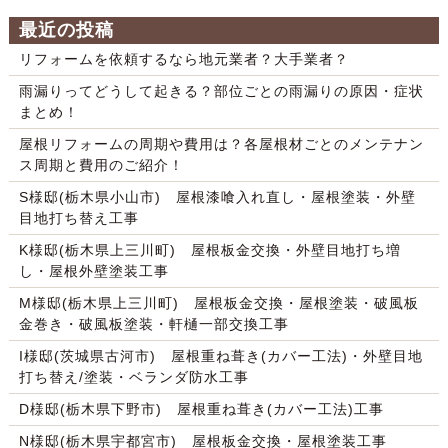
最近の投稿
リフォームを依頼するなら地元業者？大手業者？
雨漏りってどうして起きる？部位ごとの雨漏りの原因・症状
まとめ！
屋根リフォームの周期や費用は？各屋根材ごとのメンテナン
ス周期と費用のご紹介！
S様邸(栃木県小山市) 屋根漆喰入れ直し・屋根塗装・外壁
目地打ち替え工事
K様邸(栃木県上三川町) 屋根板金交換・外壁目地打ち増
し・屋根外壁塗装工事
M様邸(栃木県上三川町) 屋根板金交換・屋根塗装・破風板
金巻き・破風板塗装・軒樋一部交換工事
I様邸(茨城県古河市) 屋根重ね葺き(カバー工法)・外壁目地
打ち替え/塗装・ベランダ防水工事
D様邸(栃木県下野市) 屋根重ね葺き(カバー工法)工事
N様邸(栃木県宇都宮市) 屋根板金交換・屋根塗装工事