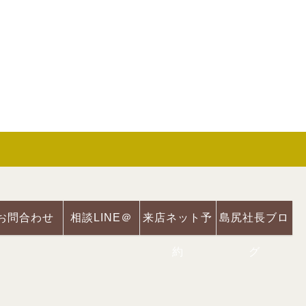
お問合わせ
相談LINE＠
来店ネット予
島尻社長ブロ
約
グ