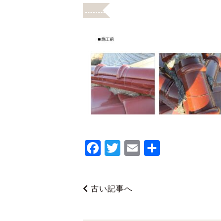
F
T
E
共
a
wi
m
有
c
tt
ai
古い記事へ
e
er
l
b