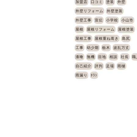
加盟店
口コミ
塗装
外壁
外壁リフォーム
外壁塗装
外壁工事
宣伝
小学校
小山市
屋根
屋根リフォーム
屋根塗装
屋根工事
屋根重ね葺き
島尻
工事
幼少期
栃木
波乱万丈
漆喰
無機
目地
相談
社長
職
自己紹介
評判
足場
雨樋
雨漏り
ﾁﾗｼ