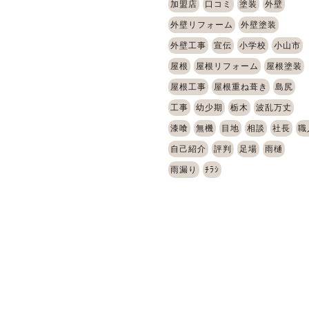
加盟店
口コミ
塗装
外壁
外壁リフォーム
外壁塗装
外壁工事
宣伝
小学校
小山市
屋根
屋根リフォーム
屋根塗装
屋根工事
屋根重ね葺き
島尻
工事
幼少期
栃木
波乱万丈
漆喰
無機
目地
相談
社長
職
自己紹介
評判
足場
雨樋
雨漏り
ﾁﾗｼ