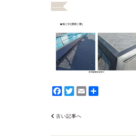
F
T
E
共
a
wi
m
有
c
tt
ai
古い記事へ
e
er
l
b