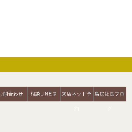
お問合わせ
相談LINE＠
来店ネット予
島尻社長ブロ
約
グ