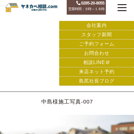
0285-20-8055
営業時間：９時～１８時
会社案内
スタッフ新聞
ご予約フォーム
お問合わせ
相談LINE＠
来店ネット予約
島尻社長ブログ
中島様施工写真-007