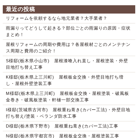
最近の投稿
リフォームを依頼するなら地元業者？大手業者？
雨漏りってどうして起きる？部位ごとの雨漏りの原因・症状
まとめ！
屋根リフォームの周期や費用は？各屋根材ごとのメンテナン
ス周期と費用のご紹介！
S様邸(栃木県小山市) 屋根漆喰入れ直し・屋根塗装・外壁
目地打ち替え工事
K様邸(栃木県上三川町) 屋根板金交換・外壁目地打ち増
し・屋根外壁塗装工事
M様邸(栃木県上三川町) 屋根板金交換・屋根塗装・破風板
金巻き・破風板塗装・軒樋一部交換工事
I様邸(茨城県古河市) 屋根重ね葺き(カバー工法)・外壁目地
打ち替え/塗装・ベランダ防水工事
D様邸(栃木県下野市) 屋根重ね葺き(カバー工法)工事
N様邸(栃木県宇都宮市) 屋根板金交換・屋根塗装工事