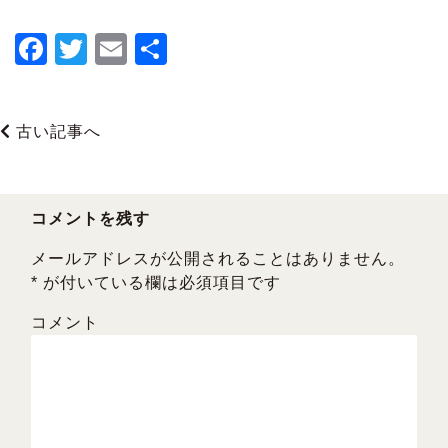
F
T
E
共
a
wi
m
有
c
tt
ai
古い記事へ
e
er
l
b
o
コメントを残す
o
メールアドレスが公開されることはありません。
k
*
が付いている欄は必須項目です
コメント