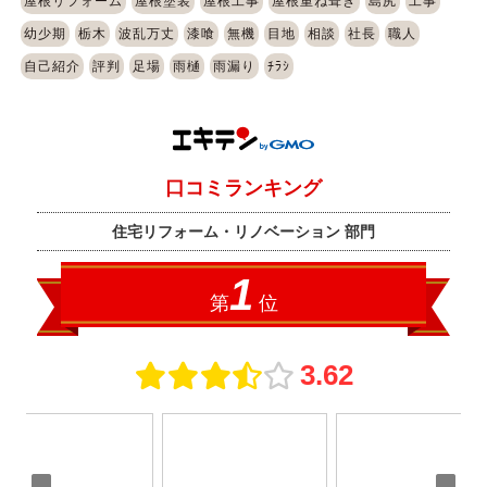
屋根リフォーム
屋根塗装
屋根工事
屋根重ね葺き
島尻
工事
幼少期
栃木
波乱万丈
漆喰
無機
目地
相談
社長
職人
自己紹介
評判
足場
雨樋
雨漏り
ﾁﾗｼ