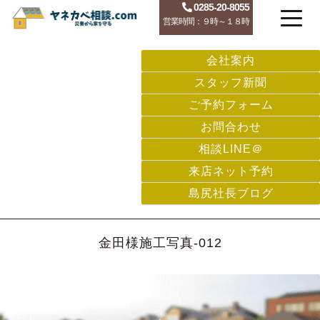
0285-20-8055
営業時間：９時～１８時
会社案内
スタッフ新聞
ご予約フォーム
お問合わせ
相談LINE＠
来店ネット予約
島尻社長ブログ
金田様施工写真-012