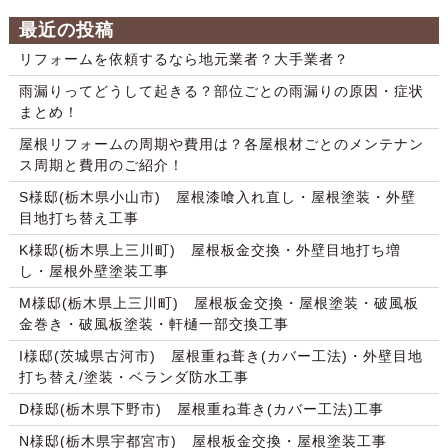
最近の投稿
リフォームを依頼するなら地元業者？大手業者？
雨漏りってどうして起きる？部位ごとの雨漏りの原因・症状
まとめ！
屋根リフォームの周期や費用は？各屋根材ごとのメンテナン
ス周期と費用のご紹介！
S様邸(栃木県小山市) 屋根漆喰入れ直し・屋根塗装・外壁
目地打ち替え工事
K様邸(栃木県上三川町) 屋根板金交換・外壁目地打ち増
し・屋根外壁塗装工事
M様邸(栃木県上三川町) 屋根板金交換・屋根塗装・破風板
金巻き・破風板塗装・軒樋一部交換工事
I様邸(茨城県古河市) 屋根重ね葺き(カバー工法)・外壁目地
打ち替え/塗装・ベランダ防水工事
D様邸(栃木県下野市) 屋根重ね葺き(カバー工法)工事
N様邸(栃木県宇都宮市) 屋根板金交換・屋根塗装工事