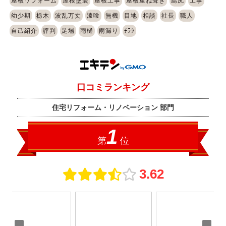
屋根リフォーム
屋根塗装
屋根工事
屋根重ね葺き
島尻
工事
幼少期
栃木
波乱万丈
漆喰
無機
目地
相談
社長
職人
自己紹介
評判
足場
雨樋
雨漏り
ﾁﾗｼ