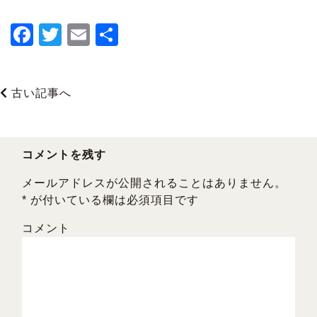
F
T
E
共
a
wi
m
有
c
tt
ai
古い記事へ
e
er
l
b
o
コメントを残す
o
メールアドレスが公開されることはありません。
k
*
が付いている欄は必須項目です
コメント