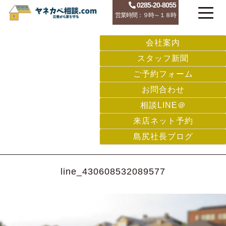
0285-20-8055
営業時間：９時～１８時
会社案内
スタッフ新聞
ご予約フォーム
お問合わせ
相談LINE＠
来店ネット予約
島尻社長ブログ
line_430608532089577