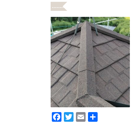
F
T
E
共
a
wi
m
有