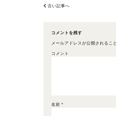
c
tt
ai
古い記事へ
e
er
l
b
o
o
コメントを残す
k
メールアドレスが公開されるこ
コメント
名前
*