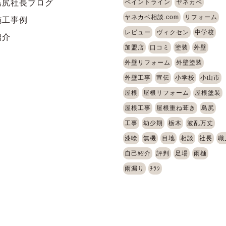
島尻社長ブログ
ペイントライン
ヤネカベ
ヤネカベ相談.com
リフォーム
施工事例
レビュー
ヴィクセン
中学校
紹介
加盟店
口コミ
塗装
外壁
外壁リフォーム
外壁塗装
外壁工事
宣伝
小学校
小山市
屋根
屋根リフォーム
屋根塗装
屋根工事
屋根重ね葺き
島尻
工事
幼少期
栃木
波乱万丈
漆喰
無機
目地
相談
社長
職
自己紹介
評判
足場
雨樋
雨漏り
ﾁﾗｼ