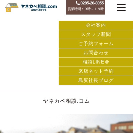
0285-20-8055
営業時間：９時～１８時
会社案内
スタッフ新聞
ご予約フォーム
お問合わせ
相談LINE＠
来店ネット予約
島尻社長ブログ
ヤネカベ相談.コム