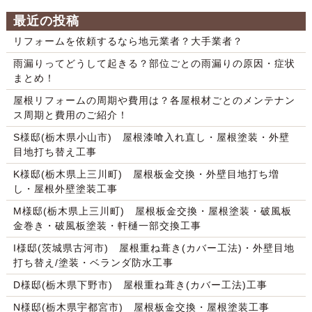
最近の投稿
リフォームを依頼するなら地元業者？大手業者？
雨漏りってどうして起きる？部位ごとの雨漏りの原因・症状
まとめ！
屋根リフォームの周期や費用は？各屋根材ごとのメンテナン
ス周期と費用のご紹介！
S様邸(栃木県小山市) 屋根漆喰入れ直し・屋根塗装・外壁
目地打ち替え工事
K様邸(栃木県上三川町) 屋根板金交換・外壁目地打ち増
し・屋根外壁塗装工事
M様邸(栃木県上三川町) 屋根板金交換・屋根塗装・破風板
金巻き・破風板塗装・軒樋一部交換工事
I様邸(茨城県古河市) 屋根重ね葺き(カバー工法)・外壁目地
打ち替え/塗装・ベランダ防水工事
D様邸(栃木県下野市) 屋根重ね葺き(カバー工法)工事
N様邸(栃木県宇都宮市) 屋根板金交換・屋根塗装工事