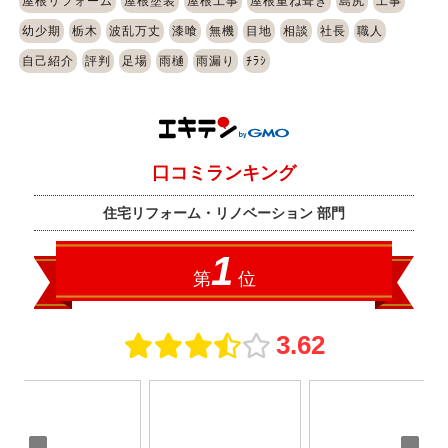
屋根リフォーム
屋根塗装
屋根工事
屋根重ね葺き
島尻
工事
幼少期
栃木
波乱万丈
漆喰
無機
目地
相談
社長
職人
自己紹介
評判
足場
雨樋
雨漏り
ﾁﾗｼ