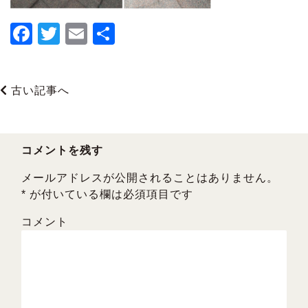
F
T
E
共
a
wi
m
有
c
tt
ai
古い記事へ
e
er
l
b
o
コメントを残す
o
メールアドレスが公開されることはありません。
k
*
が付いている欄は必須項目です
コメント