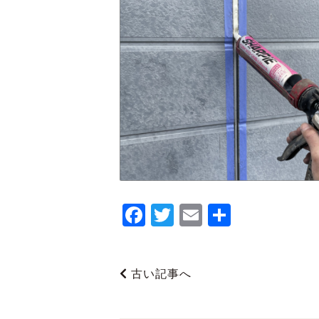
F
T
E
共
a
wi
m
有
c
tt
ai
古い記事へ
e
er
l
b