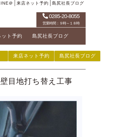
INE＠
来店ネット予約
島尻社長ブログ
0285-20-8055
営業時間：９時～１８時
ネット予約
島尻社長ブログ
来店ネット予約
島尻社長ブログ
外壁目地打ち替え工事