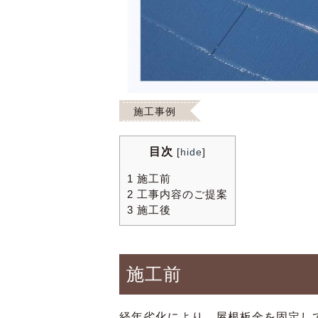
施工事例
目次
[
hide
]
1
施工前
2
工事内容のご提案
3
施工後
施工前
経年劣化により、屋根板金を固定し