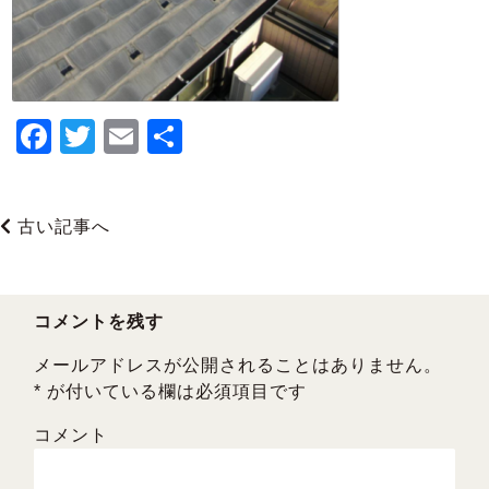
F
T
E
共
a
wi
m
有
c
tt
ai
古い記事へ
e
er
l
b
o
コメントを残す
o
メールアドレスが公開されることはありません。
k
*
が付いている欄は必須項目です
コメント