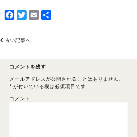
F
T
E
共
a
wi
m
有
c
tt
ai
古い記事へ
e
er
l
b
o
コメントを残す
o
メールアドレスが公開されることはありません。
k
*
が付いている欄は必須項目です
コメント