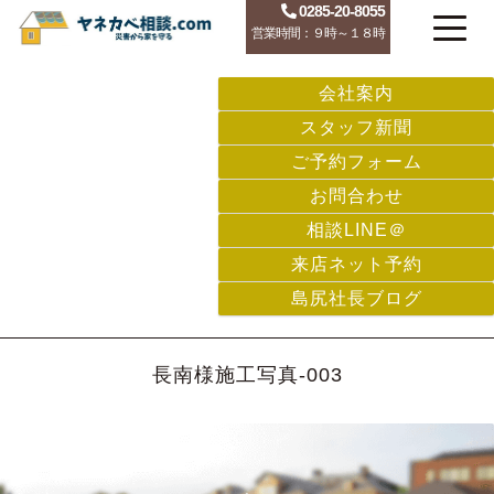
0285-20-8055
営業時間：９時～１８時
会社案内
スタッフ新聞
ご予約フォーム
お問合わせ
相談LINE＠
来店ネット予約
島尻社長ブログ
長南様施工写真-003