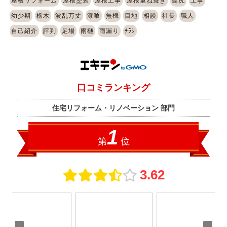
屋根リフォーム
屋根塗装
屋根工事
屋根重ね葺き
島尻
工事
幼少期
栃木
波乱万丈
漆喰
無機
目地
相談
社長
職人
自己紹介
評判
足場
雨樋
雨漏り
ﾁﾗｼ