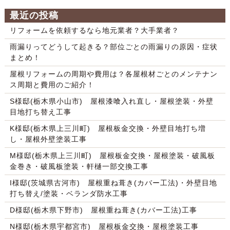
最近の投稿
リフォームを依頼するなら地元業者？大手業者？
雨漏りってどうして起きる？部位ごとの雨漏りの原因・症状
まとめ！
屋根リフォームの周期や費用は？各屋根材ごとのメンテナン
ス周期と費用のご紹介！
S様邸(栃木県小山市) 屋根漆喰入れ直し・屋根塗装・外壁
目地打ち替え工事
K様邸(栃木県上三川町) 屋根板金交換・外壁目地打ち増
し・屋根外壁塗装工事
M様邸(栃木県上三川町) 屋根板金交換・屋根塗装・破風板
金巻き・破風板塗装・軒樋一部交換工事
I様邸(茨城県古河市) 屋根重ね葺き(カバー工法)・外壁目地
打ち替え/塗装・ベランダ防水工事
D様邸(栃木県下野市) 屋根重ね葺き(カバー工法)工事
N様邸(栃木県宇都宮市) 屋根板金交換・屋根塗装工事