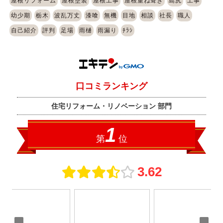
屋根リフォーム
屋根塗装
屋根工事
屋根重ね葺き
島尻
工事
幼少期
栃木
波乱万丈
漆喰
無機
目地
相談
社長
職人
自己紹介
評判
足場
雨樋
雨漏り
ﾁﾗｼ