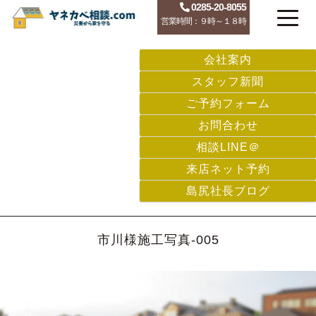
0285-20-8055
営業時間：９時～１８時
会社案内
スタッフ新聞
ご予約フォーム
お問合わせ
相談LINE＠
来店ネット予約
島尻社長ブログ
市川様施工写真-005