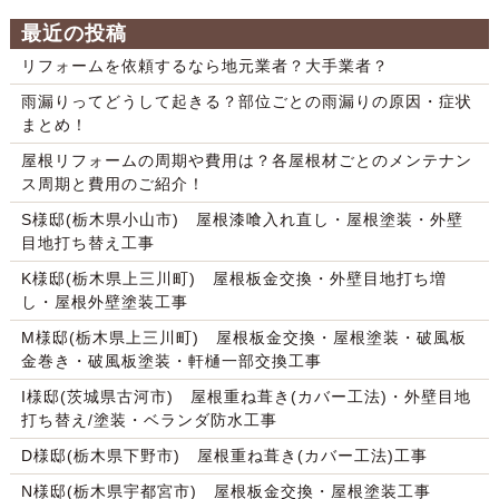
最近の投稿
リフォームを依頼するなら地元業者？大手業者？
雨漏りってどうして起きる？部位ごとの雨漏りの原因・症状
まとめ！
屋根リフォームの周期や費用は？各屋根材ごとのメンテナン
ス周期と費用のご紹介！
S様邸(栃木県小山市) 屋根漆喰入れ直し・屋根塗装・外壁
目地打ち替え工事
K様邸(栃木県上三川町) 屋根板金交換・外壁目地打ち増
し・屋根外壁塗装工事
M様邸(栃木県上三川町) 屋根板金交換・屋根塗装・破風板
金巻き・破風板塗装・軒樋一部交換工事
I様邸(茨城県古河市) 屋根重ね葺き(カバー工法)・外壁目地
打ち替え/塗装・ベランダ防水工事
D様邸(栃木県下野市) 屋根重ね葺き(カバー工法)工事
N様邸(栃木県宇都宮市) 屋根板金交換・屋根塗装工事