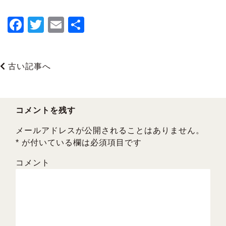
F
T
E
共
a
wi
m
有
c
tt
ai
古い記事へ
e
er
l
b
o
コメントを残す
o
メールアドレスが公開されることはありません。
k
*
が付いている欄は必須項目です
コメント