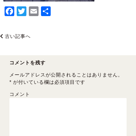
F
T
E
共
a
wi
m
有
c
tt
ai
古い記事へ
e
er
l
b
o
コメントを残す
o
メールアドレスが公開されることはありません。
k
*
が付いている欄は必須項目です
コメント