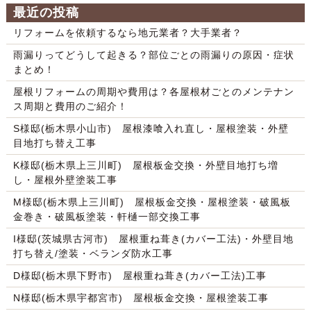
最近の投稿
リフォームを依頼するなら地元業者？大手業者？
雨漏りってどうして起きる？部位ごとの雨漏りの原因・症状
まとめ！
屋根リフォームの周期や費用は？各屋根材ごとのメンテナン
ス周期と費用のご紹介！
S様邸(栃木県小山市) 屋根漆喰入れ直し・屋根塗装・外壁
目地打ち替え工事
K様邸(栃木県上三川町) 屋根板金交換・外壁目地打ち増
し・屋根外壁塗装工事
M様邸(栃木県上三川町) 屋根板金交換・屋根塗装・破風板
金巻き・破風板塗装・軒樋一部交換工事
I様邸(茨城県古河市) 屋根重ね葺き(カバー工法)・外壁目地
打ち替え/塗装・ベランダ防水工事
D様邸(栃木県下野市) 屋根重ね葺き(カバー工法)工事
N様邸(栃木県宇都宮市) 屋根板金交換・屋根塗装工事