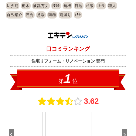
幼少期
栃木
波乱万丈
漆喰
無機
目地
相談
社長
職人
自己紹介
評判
足場
雨樋
雨漏り
ﾁﾗｼ