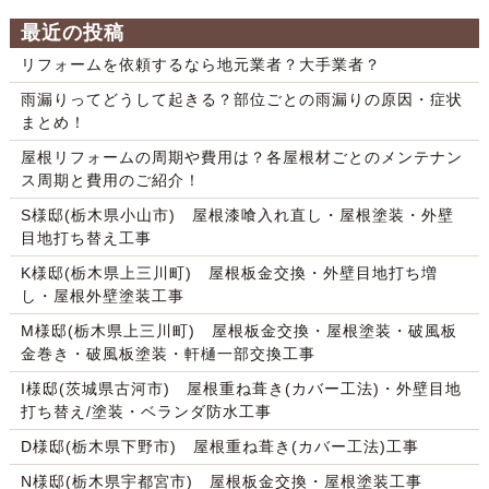
最近の投稿
リフォームを依頼するなら地元業者？大手業者？
雨漏りってどうして起きる？部位ごとの雨漏りの原因・症状
まとめ！
屋根リフォームの周期や費用は？各屋根材ごとのメンテナン
ス周期と費用のご紹介！
S様邸(栃木県小山市) 屋根漆喰入れ直し・屋根塗装・外壁
目地打ち替え工事
K様邸(栃木県上三川町) 屋根板金交換・外壁目地打ち増
し・屋根外壁塗装工事
M様邸(栃木県上三川町) 屋根板金交換・屋根塗装・破風板
金巻き・破風板塗装・軒樋一部交換工事
I様邸(茨城県古河市) 屋根重ね葺き(カバー工法)・外壁目地
打ち替え/塗装・ベランダ防水工事
D様邸(栃木県下野市) 屋根重ね葺き(カバー工法)工事
N様邸(栃木県宇都宮市) 屋根板金交換・屋根塗装工事