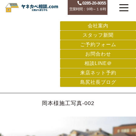
0285-20-8055
営業時間：９時～１８時
会社案内
スタッフ新聞
ご予約フォーム
お問合わせ
相談LINE＠
来店ネット予約
島尻社長ブログ
岡本様施工写真-002