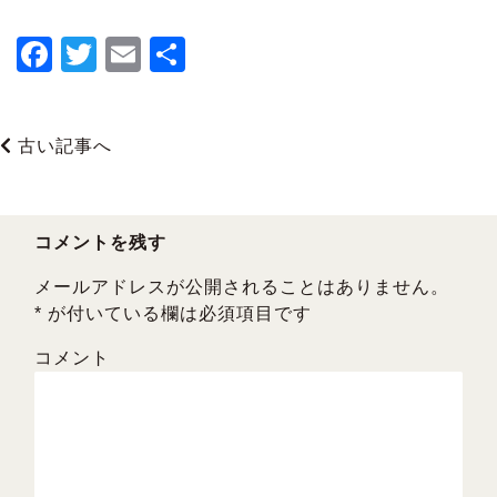
F
T
E
共
a
wi
m
有
c
tt
ai
古い記事へ
e
er
l
b
o
コメントを残す
o
メールアドレスが公開されることはありません。
k
*
が付いている欄は必須項目です
コメント