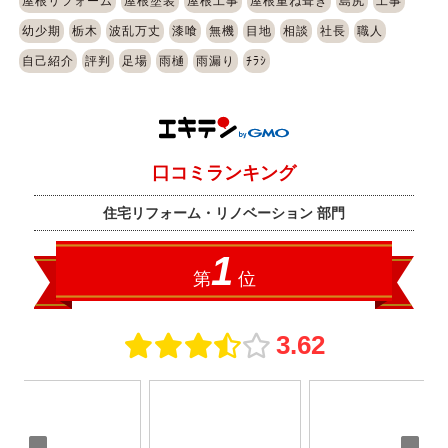
屋根リフォーム
屋根塗装
屋根工事
屋根重ね葺き
島尻
工事
幼少期
栃木
波乱万丈
漆喰
無機
目地
相談
社長
職人
自己紹介
評判
足場
雨樋
雨漏り
ﾁﾗｼ