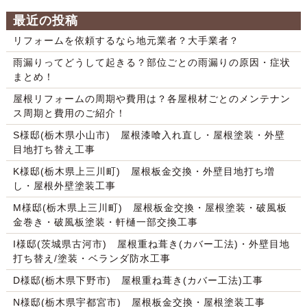
最近の投稿
リフォームを依頼するなら地元業者？大手業者？
雨漏りってどうして起きる？部位ごとの雨漏りの原因・症状
まとめ！
屋根リフォームの周期や費用は？各屋根材ごとのメンテナン
ス周期と費用のご紹介！
S様邸(栃木県小山市) 屋根漆喰入れ直し・屋根塗装・外壁
目地打ち替え工事
K様邸(栃木県上三川町) 屋根板金交換・外壁目地打ち増
し・屋根外壁塗装工事
M様邸(栃木県上三川町) 屋根板金交換・屋根塗装・破風板
金巻き・破風板塗装・軒樋一部交換工事
I様邸(茨城県古河市) 屋根重ね葺き(カバー工法)・外壁目地
打ち替え/塗装・ベランダ防水工事
D様邸(栃木県下野市) 屋根重ね葺き(カバー工法)工事
N様邸(栃木県宇都宮市) 屋根板金交換・屋根塗装工事