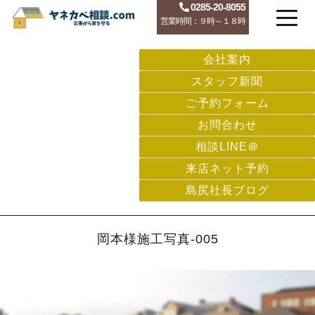
0285-20-8055
営業時間：９時～１８時
会社案内
スタッフ新聞
ご予約フォーム
お問合わせ
相談LINE＠
来店ネット予約
島尻社長ブログ
岡本様施工写真-005