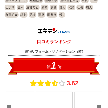
屋根リフォーム
屋根塗装
屋根工事
屋根重ね葺き
島尻
工事
幼少期
栃木
波乱万丈
漆喰
無機
目地
相談
社長
職人
自己紹介
評判
足場
雨樋
雨漏り
ﾁﾗｼ