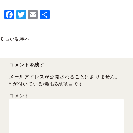
F
T
E
共
a
wi
m
有
c
tt
ai
古い記事へ
e
er
l
b
o
コメントを残す
o
メールアドレスが公開されることはありません。
k
*
が付いている欄は必須項目です
コメント