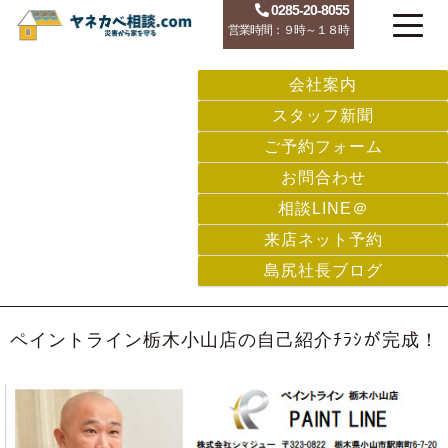
0285-20-8055
営業時間：９時～１８時
会社案内
スタッフ新聞
ご予約フォーム
お問合わせ
相談LINE＠
来店ネット予約
島尻社長ブログ
ペイントライン栃木小山店の自己紹介ﾁﾗｼが完成！