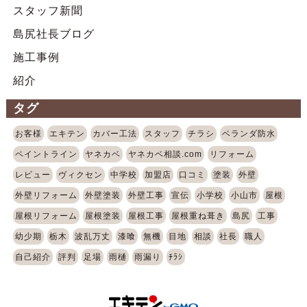
スタッフ新聞
島尻社長ブログ
施工事例
紹介
タグ
お客様
エキテン
カバー工法
スタッフ
チラシ
ベランダ防水
ペイントライン
ヤネカベ
ヤネカベ相談.com
リフォーム
レビュー
ヴィクセン
中学校
加盟店
口コミ
塗装
外壁
外壁リフォーム
外壁塗装
外壁工事
宣伝
小学校
小山市
屋根
屋根リフォーム
屋根塗装
屋根工事
屋根重ね葺き
島尻
工事
幼少期
栃木
波乱万丈
漆喰
無機
目地
相談
社長
職人
自己紹介
評判
足場
雨樋
雨漏り
ﾁﾗｼ