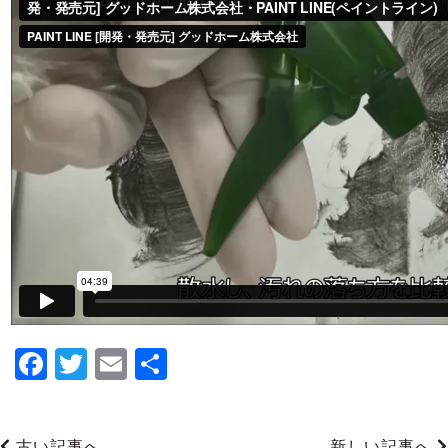
F
T
E
共
a
wi
m
有
c
tt
ai
古い記事へ
新しい記事へ