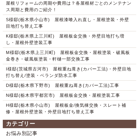
屋根リフォームの周期や費用は？各屋根材ごとのメンテナン
ス周期と費用のご紹介！
S様邸(栃木県小山市) 屋根漆喰入れ直し・屋根塗装・外壁
目地打ち替え工事
K様邸(栃木県上三川町) 屋根板金交換・外壁目地打ち増
し・屋根外壁塗装工事
M様邸(栃木県上三川町) 屋根板金交換・屋根塗装・破風板
金巻き・破風板塗装・軒樋一部交換工事
I様邸(茨城県古河市) 屋根重ね葺き(カバー工法)・外壁目地
打ち替え/塗装・ベランダ防水工事
D様邸(栃木県下野市) 屋根重ね葺き(カバー工法)工事
N様邸(栃木県宇都宮市) 屋根板金交換・屋根塗装工事
H様邸(栃木県小山市) 屋根板金/換気棟交換・スレート補
修・屋根外壁塗装・外壁目地打ち替え工事
カテゴリー
お悩み別記事